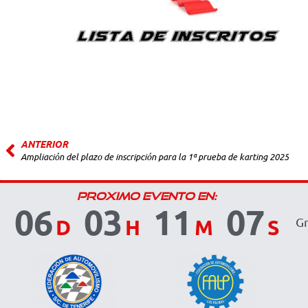
ANTERIOR
Ampliación del plazo de inscripción para la 1ª prueba de karting 2025
PROXIMO EVENTO EN:
06
03
11
07
D
H
M
S
Gr