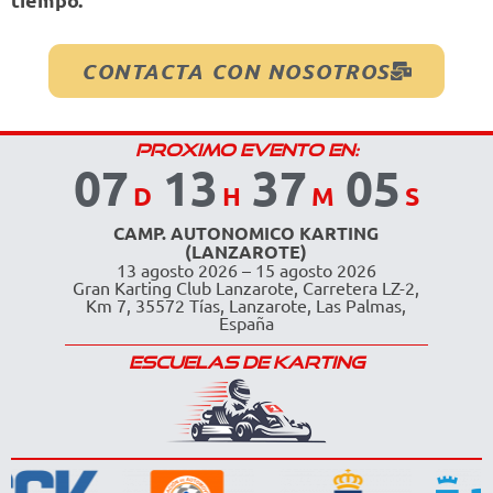
CONTACTA CON NOSOTROS
PROXIMO EVENTO EN:
07
13
37
04
D
H
M
S
CAMP. AUTONOMICO KARTING
(LANZAROTE)
13 agosto 2026 – 15 agosto 2026
Gran Karting Club Lanzarote, Carretera LZ-2,
Km 7, 35572 Tías, Lanzarote, Las Palmas,
España
ESCUELAS DE KARTING