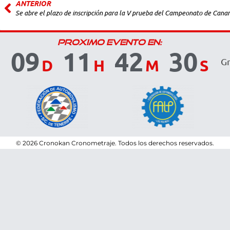
ANTERIOR
Se abre el plazo de inscripción para la V prueba del Campeonato de Canar
PROXIMO EVENTO EN:
09
11
42
30
D
H
M
S
Gr
© 2026 Cronokan Cronometraje.
Todos los derechos reservados.