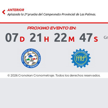
ANTERIOR
Aplazada la 2ª prueba del Campeonato Provincial de Las Palmas.
PROXIMO EVENTO EN:
07
21
22
47
D
H
M
S
Gr
© 2026 Cronokan Cronometraje.
Todos los derechos reservados.