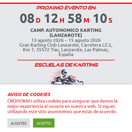
PROXIMO EVENTO EN:
08
12
58
09
D
H
M
S
CAMP. AUTONOMICO KARTING
(LANZAROTE)
13 agosto 2026 – 15 agosto 2026
Gran Karting Club Lanzarote, Carretera LZ-2,
Km 7, 35572 Tías, Lanzarote, Las Palmas,
España
ESCUELAS DE KARTING
AVISO DE COOKIES
CRONOKAN utiliza cookies para asegurar que damos la
mejor experiencia al usuario en nuestra web. Si sigues
utilizando este sitio asumiremos que estás de acuerdo.
AJUSTES
ACEPTO
© 2026 Cronokan Cronometraje.
Todos los derechos reservados.