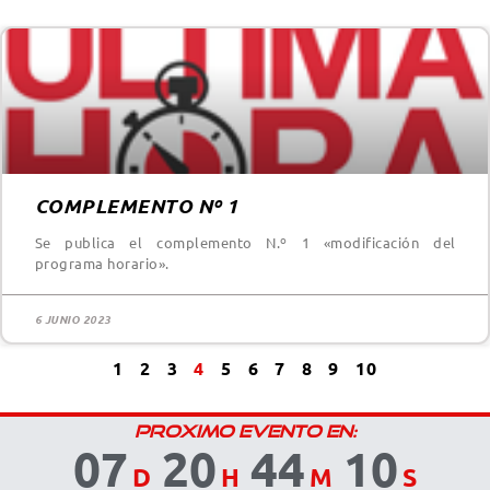
COMPLEMENTO Nº 1
Se publica el complemento N.º 1 «modificación del
programa horario».
6 JUNIO 2023
1
2
3
4
5
6
7
8
9
10
PROXIMO EVENTO EN:
07
20
44
10
D
H
M
S